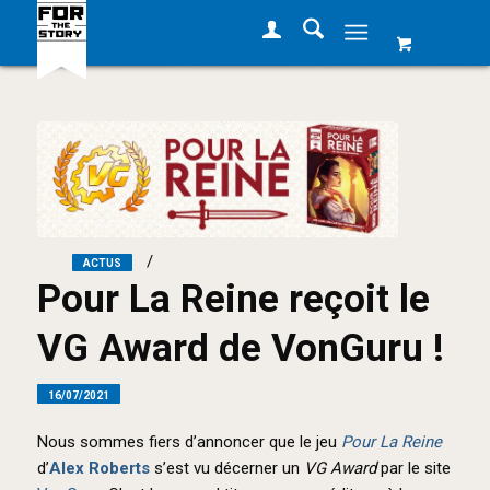
/
dans
Actus
Pour La Reine reçoit le
VG Award de VonGuru !
16/07/2021
Nous sommes fiers d’annoncer que le jeu
Pour La Reine
d’
Alex Roberts
s’est vu décerner un
VG Award
par le site